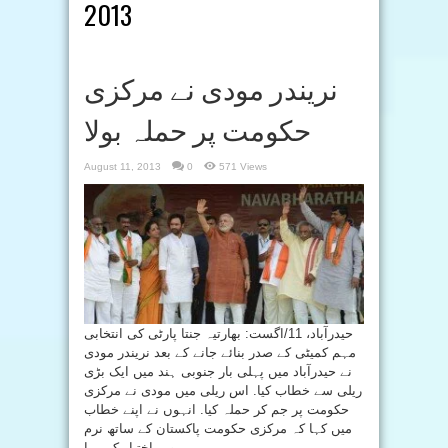
2013
نریندر مودی نے مرکزی
حکومت پر حملہ بولا
August 11, 2013
0
571 Views
حیدرآباد، 11/اگست: بھارتیہ جنتا پارٹی کی انتخابی
مہم کمیٹی کے صدر بنائے جانے کے بعد نریندر مودی
نے حیدرآباد میں پہلی بار جنوبی ہند میں ایک بڑی
ریلی سے خطاب کیا. اس ریلی میں مودی نے مرکزی
حکومت پر جم کر حملہ کیا. انہوں نے اپنے خطاب
میں کہا کہ مرکزی حکومت پاکستان کے ساتھ نرم
رویہ اختیار کر رہا ...