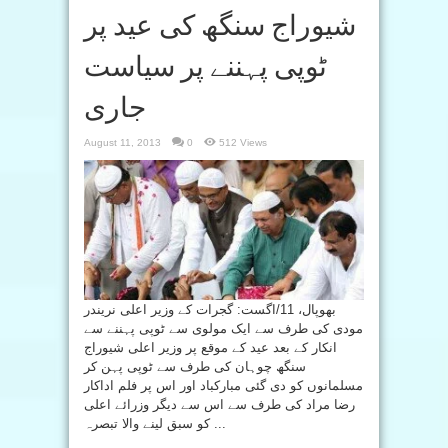
شیوراج سنگھ کی عید پر
ٹوپی پہننے پر سیاست
جاری
August 11, 2013
0
512 Views
بھوپال، 11/اگست: گجرات کے وزیر اعلی نریندر
مودی کی طرف سے ایک مولوی سے ٹوپی پہننے سے
انکار کے بعد عید کے موقع پر وزیر اعلی شیوراج
سنگھ چوہان کی طرف سے ٹوپی پہن کر
مسلمانوں کو دی گئی مبارکباد اور اس پر فلم اداکار
رضا مراد کی طرف سے اس سے دیگر وزرائے اعلی
کو سبق لینے والا تبصرہ ...