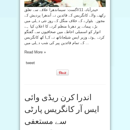
حیدرآباد، 11/اگست: سیماندھرا علاقے سے تعلق
رکھنے والے کانگریس کے قائدین نے آندھرا پردیش کے
مجوزہ بٹوارے کے خلاف منگل کے روز نئی دہلی میں
بڑے پیمانے پر دھرنا منظم کرنے کا اعلان کیا ہے
اتوار کو اسمبلی احاطے میں صحافیوں سے گفتگو
کرتے ہوئے وزیر ایس شیلجاناتھ نے کہا کھ کانگریس
کے تمام قائدین پیر کی شب دہلی میں ...
Read More »
tweet
اندرا کرن ریڈی وائی
ایس آر کانگریس پارٹی
سے مستعفی