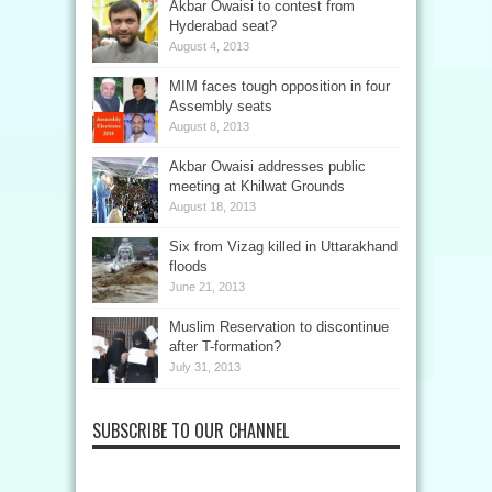
Akbar Owaisi to contest from
Hyderabad seat?
August 4, 2013
MIM faces tough opposition in four
Assembly seats
August 8, 2013
Akbar Owaisi addresses public
meeting at Khilwat Grounds
August 18, 2013
Six from Vizag killed in Uttarakhand
floods
June 21, 2013
Muslim Reservation to discontinue
after T-formation?
July 31, 2013
SUBSCRIBE TO OUR CHANNEL