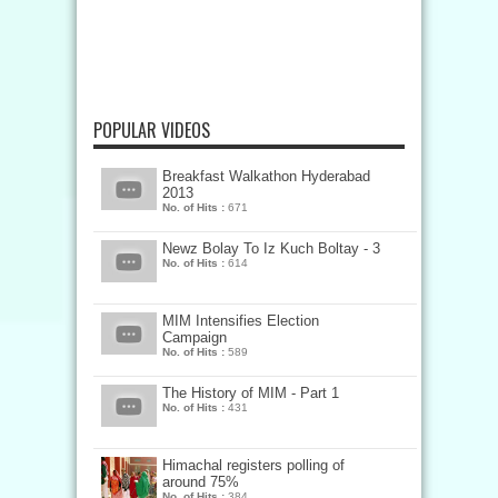
POPULAR VIDEOS
Breakfast Walkathon Hyderabad
2013
No. of Hits :
671
Newz Bolay To Iz Kuch Boltay - 3
No. of Hits :
614
MIM Intensifies Election
Campaign
No. of Hits :
589
The History of MIM - Part 1
No. of Hits :
431
Himachal registers polling of
around 75%
No. of Hits :
384