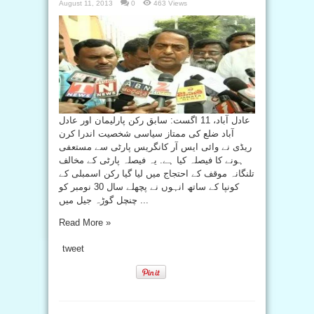
August 11, 2013
0
463 Views
عادل آباد، 11 اگست: سابق رکن پارلیمان اور عادل
آباد ضلع کی ممتاز سیاسی شخصیت اندرا کرن
ریڈی نے وائی ایس آر کانگریس پارٹی سے مستعفی
ہونے کا فیصلہ کیا ہے. یہ فیصلہ پارٹی کے مخالف
تلنگانہ موقف کے احتجاج میں لیا گیا رکن اسمبلی کے
کونپا کے ساتھ انہوں نے پچھلے سال 30 نومبر کو
چنچل گوڑہ جیل میں ...
Read More »
tweet