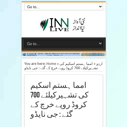
You are here:
Home
»
امما ہستم اسکیم کی
»
اردو
تشہیرکیلئے 700 کروڈ روپے خرچ کے گئے : جی نایڈو
امما ہستم اسکیم
کی تشہیرکیلئے 700
کروڈ روپے خرچ کے
گئے : جی نایڈو