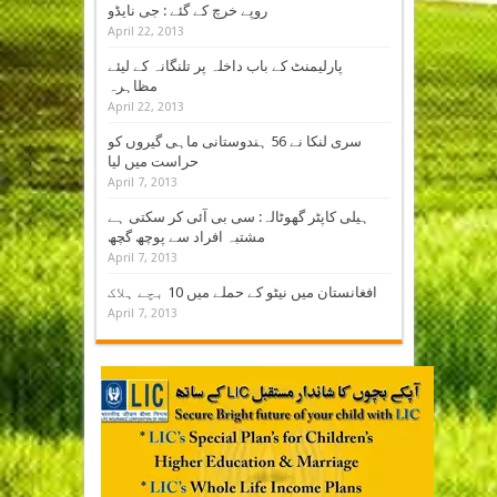
روپے خرچ کے گئے : جی نایڈو
April 22, 2013
پارلیمنٹ کے باب داخلہ پر تلنگانہ کے لیئے
مظاہرہ
April 22, 2013
سری لنکا نے 56 ہندوستانی ماہی گیروں کو
حراست میں لیا
April 7, 2013
ہیلی کاپٹر گھوٹالہ: سی بی آئی کر سکتی ہے
مشتبہ افراد سے پوچھ گچھ
April 7, 2013
افغانستان میں نیٹو کے حملے میں 10 بچے ہلاک
April 7, 2013