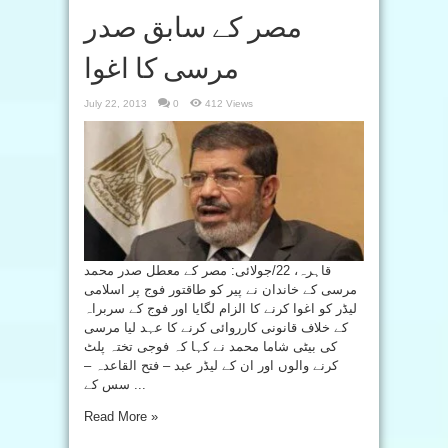
مصر کے سابق صدر
مرسی کا اغوا
July 22, 2013
0
412 Views
قاہرہ، 22/جولائی: مصر کے معطل صدر محمد
مرسی کے خاندان نے پیر کو طاقتور فوج پر اسلامی
لیڈر کو اغوا کرنے کا الزام لگایا اور فوج کے سربراہ
کے خلاف قانونی کارروائی کرنے کا عہد لیا مرسی
کی بیٹی شاما محمد نے کہا کہ فوجی تختہ پلٹ
کرنے والوں اور ان کے لیڈر عبد – فتح القاعدہ –
سس کے ...
Read More »