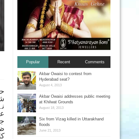
Popular
Recent
Comments
Akbar Owaisi to contest from
Hyderabad seat?
August 4, 2013
Akbar Owaisi addresses public meeting
at Khilwat Grounds
نے
August 18, 2013
عل
Six from Vizag killed in Uttarakhand
جا
floods
ظا
June 21, 2013
کا