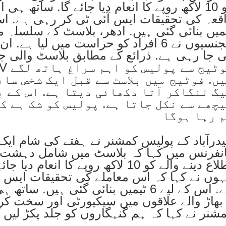
کو 10 لاکھ روپے کا انعام دیا جائے گا. ساتھ ہی
میں بنائی گئی ہیں. ادھر، بلاسٹ کے سلسلہ 
ایجنسیوں نے 6 افراد کو حراست میں لیا ہ
 جا رہی ہے. ذرائع کے مطابق بلاسٹ والی ج
ں. فوٹیج میں بلاسٹ سے قبل ایک شخص سائ
گ ٹنگاکر آتا دکھائی دیتا ہے. اس کے ب
چھے سے نکل جاتا ہے. پولیس کو شک ہے ک
 رہا ہوگا
درآباد کے پولیس کمشنر نے ہفتے کی شام ای
نفرنس میں کہا کہ بلاسٹ میں شامل دہشت
اطلاع دینے والے کو 10 لاکھ روپے کا انعام
ہوں نے کہا کہ اس معاملے کی تحقیقات ایس 
ہے. اس کے لیے 6 ٹیمیں بنائی گئی ہیں. س
بھاڑ والے علاقوں میں سیکیورٹی اور سخت کر
شنر نے کہا کہ ہم گنہگاروں کو جلد پکڑ لیں 