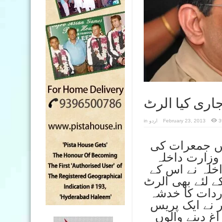
جاری کیا الرٹ
3
February 23, 2013
اردو
in
گر میں جمعرات کی
تقریبا 36 گھنٹے بعد وزارت داخلہ
اخلہ نے اس کے
کے لئے بھی الرٹ
ردات کا خدشہ
ر نے ایک پریس
غ دینے والوں