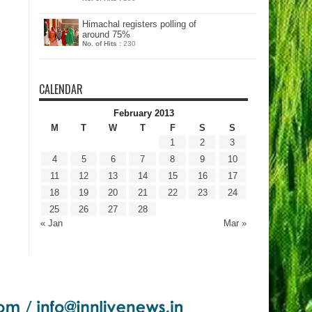
Himachal registers polling of
around 75%
No. of Hits :
230
CALENDAR
February 2013
M
T
W
T
F
S
S
1
2
3
4
5
6
7
8
9
10
11
12
13
14
15
16
17
18
19
20
21
22
23
24
25
26
27
28
« Jan
Mar »