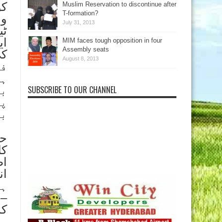
Muslim Reservation to discontinue after
T-formation?
July 31, 2013
ٹی
MIM faces tough opposition in four
Assembly seats
کی
August 8, 2013
ہی
بی
SUBSCRIBE TO OUR CHANNEL
پی
بم
حی
کا
ان
– 
کم