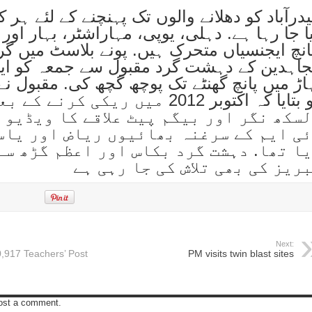
درآباد کو دهلانے والوں تک پہنچنے کے لئے ہر
ا جا رہا ہے. دہلی، یوپی، مہاراشٹر، بہار اور
نچ ایجنسیاں متحرک ہیں. پونے بلاسٹ میں گرف
اہدین کے دہشت گرد مقبول سے جمعہ کو این 
اڑ میں پانچ گھنٹے تک پوچھ گچھ کی. مقبول ن
کو بتایا کہ اکتوبر 2012 میں ریکی کرنے
سكھ نگر اور بیگم پیٹ علاقے کا ویڈیو 
ی ایم کے سرغنہ بھائیوں ریاض اور یاس
ا تھا. دہشت گرد بكاس اور اعظم گڑھ سے
ریز کی بھی تلاش کی جا رہی ہے
Next:
10,917 Teachers’ Post
PM visits twin blast sites
post a comment.