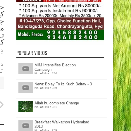
حی
کی
جا
مج
تہ
دل
POPULAR VIDEOS
آئ
دی
MIM Intensifies Election
تب
Campaign
No. of Hits :
334
Newz Bolay To Iz Kuch Boltay - 3
No. of Hits :
289
Allah hu complete Change
No. of Hits :
281
Breakfast Walkathon Hyderabad
2013
No. of Hits :
259