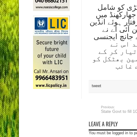
 کڑی کو شامل
 جھارکھنڈ میں
تار ہوئے انڈین
آئی اے نے
ے جانچ ایجنسی
 کے بعد اس نے
تیار کر کے
ین بھٹكل کو
 غائب
tweet
Previous:
State Govt to fill 
LEAVE A REPLY
You must be logged in to 