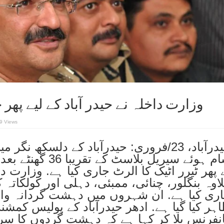
وزارت داخلہ نے حیدر آباد کے لیے پھر 
9 Views
حیدرآباد، 23/فروری: حیدرآباد کے دلسكھ ن
شام ہوئے سیریل بلاسٹ کے 
 پھر ٹیرر اٹیک کا الرٹ جاری کیا ہے. وزارت د
اوہ بنگلور، چنائی، ممبئی، دہلی اور کولکاتہ 
ری کیا ہے. ان شہروں میں دہشت گردانہ وا
ہر کیا گیا ہے. ادھر حیدرآباد کے پولیس کمشن
نفرنس بلا کر کہا ہے کہ دہشت گردوں کا سرا