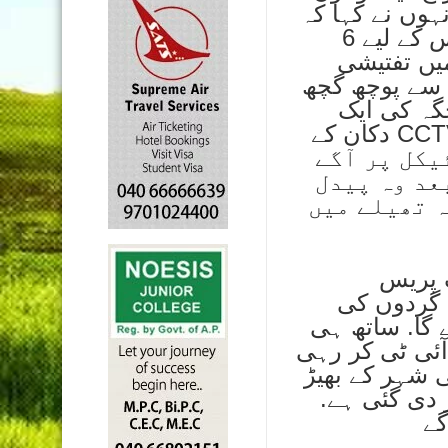
 انہوں نے کہا کہ
واقعہ کی تحقیقات ایس آئی ٹی کر رہی ہے. اس کے لیے 6
میں تفتیشی
ے. ان سے پوچھ گچھ
گہ کی ایک
دکان کے CCTV فوٹیج سے پولیس کو اہم سراغ ہاتھ لگے
یکل پر آگے
عد وہ پیدل
ہ تھیلے میں
ک پریس
 گردوں کی
 دیا جائے گا. ساتھ ہی
آئی ٹی کر رہی
اتھ ہی شہر کے بھیڑ
 دی گئی ہے.
گے